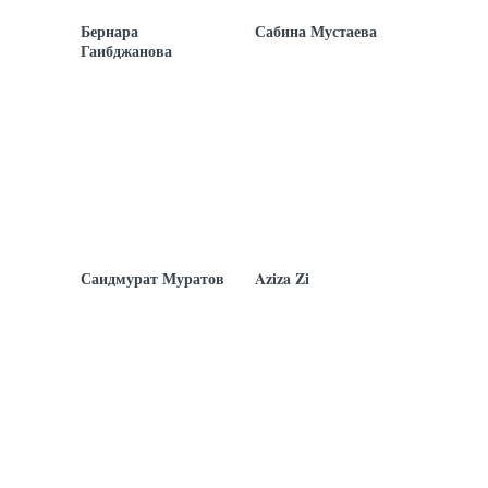
Бернара
Сабина Мустаева
Гаибджанова
Саидмурат Муратов
Aziza Zi