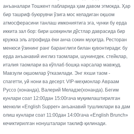
анъаналари Тошкент пабларида ҳам давом этмокда. Ҳар
бир ташриф буюрувчи ўзига мос келадиган оқшом
атмосферасини танлаш имкониятига эга, чунки бу ерда
иккита зал бор: бири шовқинли дўстлар даврасида бир
кружка эль атрофида ёки анча сокин муҳитда. Ресторан
менюси ўзининг ранг баранглиги билан қувонтиради: бу
ерда анъанавий инглиз таомлари, шунингдек. стейклар,
италия таомлари ва кўплаб бошқа нарсалар мавжуд.
Мавзули оқшомлар ўтказилади. Энг яхши таом -
спагетти, уй нони ва десерт. VIP-меҳмонлар Авраам
Руссо (хонанда), Валерий Меладзе(хонанда). Бегим
кунлари соат 12:00дан 15:00гача муқимлаштирилган
менюли «English Supper» анъанавий тушликлари ва дам
олиш кунлари соат 11:00дан 14:00гача «English Brunch»
кечиктирилган нонушталари таклиф қилинади.