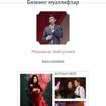
Бизнинг муаллифлар
Миршакар Файзуллаев
Барча муаллифлар
ФОТОҲИСОБОТ