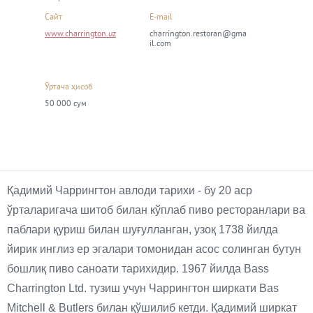
Сайт
E-mail
www.charrington.uz
charrington.restoran@gma
il.com
Ўртача ҳисоб
50 000 сум
Қадимий Чаррингтон авлоди тарихи - бу 20 аср
ўрталаригача шитоб билан кўплаб пиво ресторанлари ва
паблари қуриш билан шуғулланган, узоқ 1738 йилда
йирик инглиз ер эгалари томонидан асос солинган бутун
бошлиқ пиво саноати тарихидир. 1967 йилда Bass
Charrington Ltd. тузиш учун Чаррингтон ширкати Bas
Mitchell & Butlers билан қўшилиб кетди. Қадимий ширкат