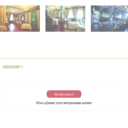
ИЗОҲЛАР
0
Авторизация
Изоҳ қўшиш учун авторизация қилинг