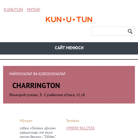
KUNUTUN
MYDAY
CАЙТ МЕНЮСИ
МАЙХОНАЛАР ВА ҚОВОҚХОНАЛАР
CHARRINGTON
Яккасарой тумани, Х. Сулаймонов кўчаси, 42 уй
Мўлжал
Телефон
собиқ «Океан» дўкони
+99890 9612930
қаршисида, энг яқин
метро бекати - “Ойбек”