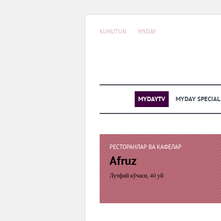
KUNUTUN
MYDAY
MYDAYTV
MYDAY SPECIA
РЕСТОРАНЛАР ВА КАФЕЛАР
Afruz
Лутфий кўчаси, 40 уй