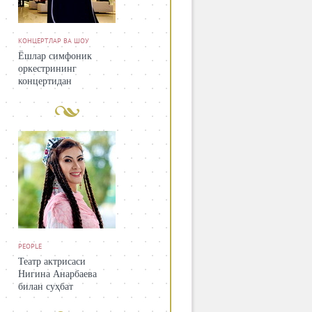
КОНЦЕРТЛАР ВА ШОУ
Ёшлар симфоник
оркестрининг
концертидан
PEOPLE
Театр актрисаси
Нигина Анарбаева
билан суҳбат