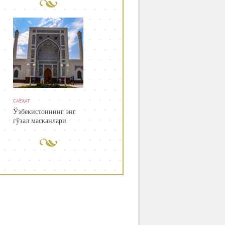
САЁҲАТ
Ўзбекистоннинг энг
гўзал масканлари