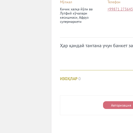
Мўлжал
Телефон
Кичик халқа йўли ва
+99871 27364
Лутфий кўчалари
кесишмаси, Афруз
супермаркети
Ҳар қандай тантана учун банкет за
ИЗОҲЛАР
0
Авторизация