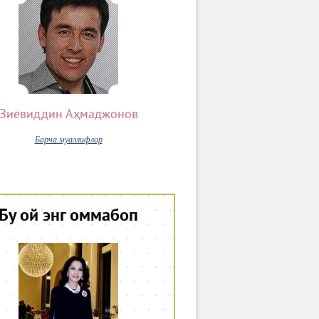
Зиёвиддин Аҳмаджонов
Барча муаллифлар
Бу ой энг оммабоп