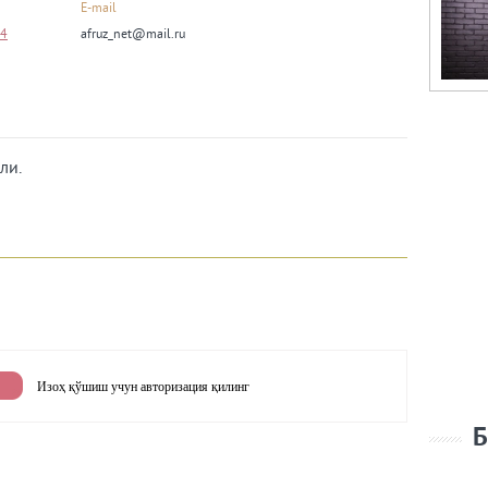
E-mail
54
afruz_net@mail.ru
ли.
Изоҳ қўшиш учун авторизация қилинг
Б