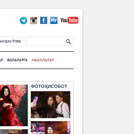
ХАТДАН ЎТИШ
АР
БОЛАЛАРГА
МАҚОЛАЛАР
ФОТОҲИСОБОТ