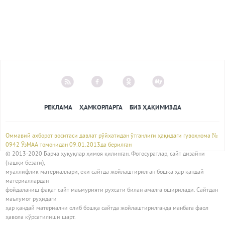
РЕКЛАМА
ҲАМКОРЛАРГА
БИЗ ҲАҚИМИЗДА
Оммавий ахборот воситаси давлат рўйхатидан ўтганлиги ҳақидаги гувоҳнома №
0942 ЎзМАА томонидан 09.01.2013да берилган
© 2013-2020 Барча ҳуқуқлар ҳимоя қилинган. Фотосуратлар, сайт дизайни
(ташқи безаги),
муаллифлик материаллари, ёки сайтда жойлаштирилган бошқа ҳар қандай
материаллардан
фойдаланиш фақат сайт маъмурияти рухсати билан амалга оширилади. Сайтдан
маълумот руҳидаги
ҳар қандай материални олиб бошқа сайтда жойлаштирилганда манбага фаол
ҳавола кўрсатилиши шарт.