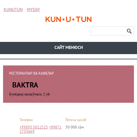
KUNUTUN
MYDAY
CАЙТ МЕНЮСИ
РЕСТОРАНЛАР ВА КАФЕЛАР
BAKTRA
Бунёдкор шоҳкўчаси, 2 уй
Телефон
Ўртача ҳисоб
+99893 5012525
+99871
50 000 сўм
2733669