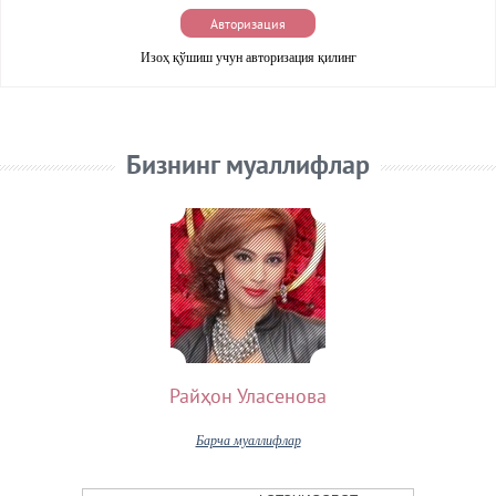
Авторизация
Изоҳ қўшиш учун авторизация қилинг
Бизнинг муаллифлар
Райҳон Уласенова
Барча муаллифлар