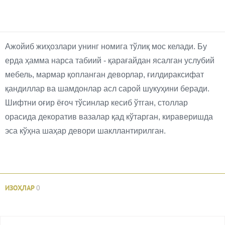
Ажойиб жиҳозлари унинг номига тўлиқ мос келади. Бу
ерда ҳамма нарса табиий - қарағайдан ясалган услубий
мебель, мармар қопланган деворлар, ғилдираксифат
қандиллар ва шамдонлар асл сарой шукуҳини беради.
Шифтни оғир ёғоч тўсинлар кесиб ўтган, столлар
орасида декоратив вазалар қад кўтарган, кираверишда
эса кўҳна шаҳар девори шакллантирилган.
ИЗОҲЛАР
0