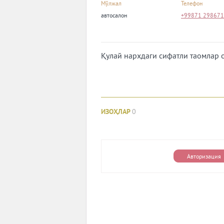
Мўлжал
Телефон
автосалон
+99871 29867
Қулай нархдаги сифатли таомлар 
ИЗОҲЛАР
0
Авторизация