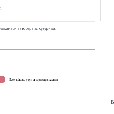
14
ошхонаси автосервис ҳузурида.
Изоҳ қўшиш учун авторизация қилинг
Б