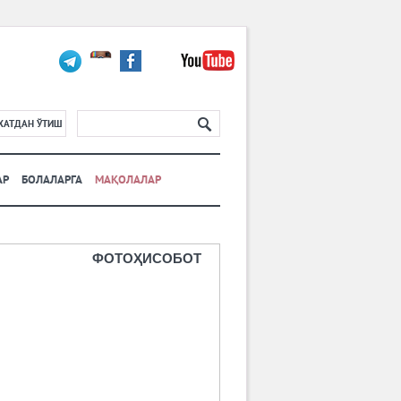
ХАТДАН ЎТИШ
АР
БОЛАЛАРГА
МАҚОЛАЛАР
ФОТОҲИСОБОТ