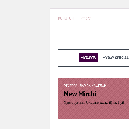
KUNUTUN
MYDAY
MYDAYTV
MYDAY SPECIA
РЕСТОРАНЛАР ВА КАФЕЛАР
New Mirchi
Ҳамза тумани, Олмалиқ ҳалқа йўли, 1 уй