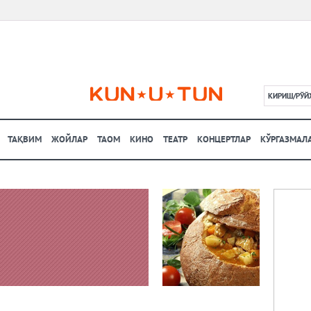
КИРИШ/РЎЙ
L
ТАҚВИМ
ЖОЙЛАР
ТАОМ
КИНО
ТЕАТР
КОНЦЕРТЛАР
КЎРГАЗМАЛ