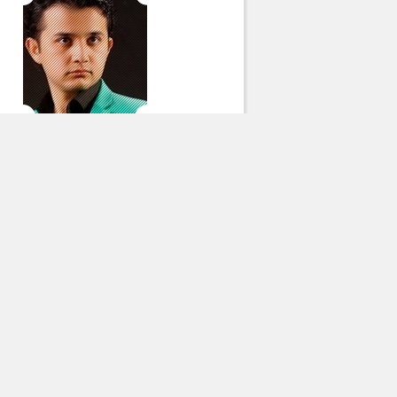
Шерзод Бин
Барча муаллифлар
Бу ой энг оммабоп