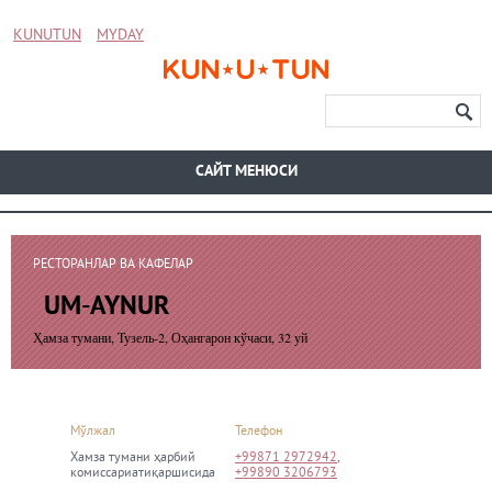
KUNUTUN
MYDAY
CАЙТ МЕНЮСИ
РЕСТОРАНЛАР ВА КАФЕЛАР
UM-AYNUR
Ҳамза тумани, Тузель-2, Оҳангарон кўчаси, 32 уй
Мўлжал
Телефон
Хамза тумани ҳарбий
+99871 2972942
,
комиссариатиқаршисида
+99890 3206793