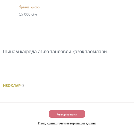
Ўртача ҳисоб
15 000 сўм
Шинам кафеда аъло танловли қозоқ таомлари.
ИЗОҲЛАР
0
Авторизация
Изоҳ қўшиш учун авторизация қилинг