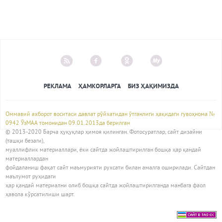
РЕКЛАМА
ҲАМКОРЛАРГА
БИЗ ҲАҚИМИЗДА
Оммавий ахборот воситаси давлат рўйхатидан ўтганлиги ҳақидаги гувоҳнома №
0942 ЎзМАА томонидан 09.01.2013да берилган
© 2013-2020 Барча ҳуқуқлар ҳимоя қилинган. Фотосуратлар, сайт дизайни
(ташқи безаги),
муаллифлик материаллари, ёки сайтда жойлаштирилган бошқа ҳар қандай
материаллардан
фойдаланиш фақат сайт маъмурияти рухсати билан амалга оширилади. Сайтдан
маълумот руҳидаги
ҳар қандай материални олиб бошқа сайтда жойлаштирилганда манбага фаол
ҳавола кўрсатилиши шарт.