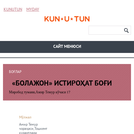
KUNUTUN
MYDAY
CАЙТ МЕНЮСИ
БОҒЛАР
«БОЛАЖОН» ИСТИРОҲАТ БОҒИ
Миробод тумани,Амир Темур кўчаси 17
Мўлжал
Амир Темур
чораҳаси,Тошкент
курантлари