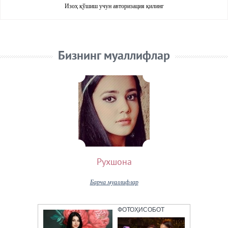
Изоҳ қўшиш учун авторизация қилинг
Бизнинг муаллифлар
Рухшона
Барча муаллифлар
ФОТОҲИСОБОТ