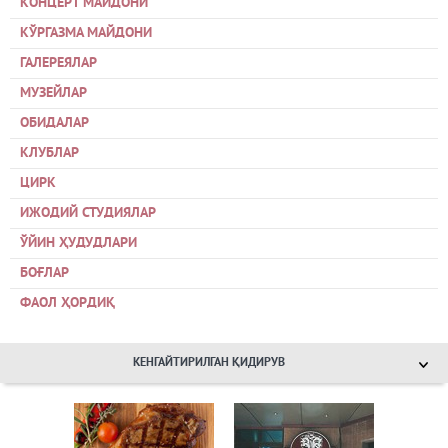
КОНЦЕРТ МАЙДОНИ
КЎРГАЗМА МАЙДОНИ
ГАЛЕРЕЯЛАР
МУЗЕЙЛАР
ОБИДАЛАР
КЛУБЛАР
ЦИРК
ИЖОДИЙ СТУДИЯЛАР
ЎЙИН ҲУДУДЛАРИ
БОҒЛАР
ФАОЛ ҲОРДИҚ
КЕНГАЙТИРИЛГАН ҚИДИРУВ