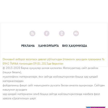
РЕКЛАМА
ҲАМКОРЛАРГА
БИЗ ҲАҚИМИЗДА
Оммавий ахборот воситаси давлат рўйхатидан ўтганлиги ҳақидаги гувоҳнома №
0942 ЎзМАА томонидан 09.01.2013да берилган
© 2013-2020 Барча ҳуқуқлар ҳимоя қилинган. Фотосуратлар, сайт дизайни
(ташқи безаги),
муаллифлик материаллари, ёки сайтда жойлаштирилган бошқа ҳар қандай
материаллардан
фойдаланиш фақат сайт маъмурияти рухсати билан амалга оширилади. Сайтдан
маълумот руҳидаги
ҳар қандай материални олиб бошқа сайтда жойлаштирилганда манбага фаол
ҳавола кўрсатилиши шарт.