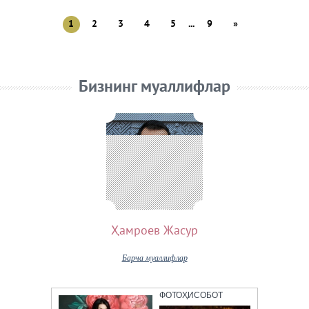
1
2
3
4
5
...
9
»
Бизнинг муаллифлар
Ҳамроев Жасур
Барча муаллифлар
ФОТОҲИСОБОТ