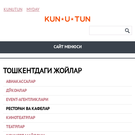
KUNUTUN
MYDAY
CАЙТ МЕНЮСИ
ТОШКЕНТДАГИ ЖОЙЛАР
АВИАКАССАЛАР
ДЎКОНЛАР
EVENT-АГЕНТЛИКЛАРИ
РЕСТОРАН ВА КАФЕЛАР
КИНОТЕАТРЛАР
ТЕАТРЛАР