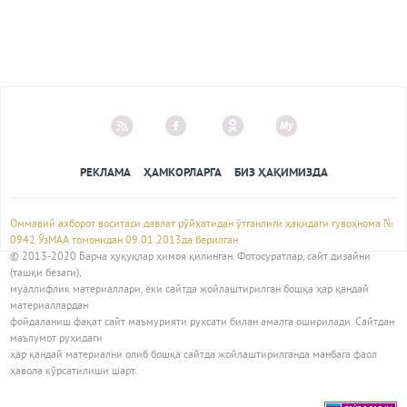
РЕКЛАМА
ҲАМКОРЛАРГА
БИЗ ҲАҚИМИЗДА
Оммавий ахборот воситаси давлат рўйхатидан ўтганлиги ҳақидаги гувоҳнома №
0942 ЎзМАА томонидан 09.01.2013да берилган
© 2013-2020 Барча ҳуқуқлар ҳимоя қилинган. Фотосуратлар, сайт дизайни
(ташқи безаги),
муаллифлик материаллари, ёки сайтда жойлаштирилган бошқа ҳар қандай
материаллардан
фойдаланиш фақат сайт маъмурияти рухсати билан амалга оширилади. Сайтдан
маълумот руҳидаги
ҳар қандай материални олиб бошқа сайтда жойлаштирилганда манбага фаол
ҳавола кўрсатилиши шарт.