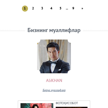
1
2
3
4
5
...
9
»
Бизнинг муаллифлар
AliKHAN
Барча муаллифлар
ФОТОҲИСОБОТ