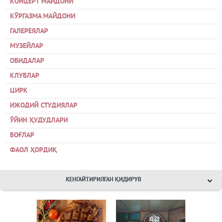
КОНЦЕРТ МАЙДОНИ
КЎРГАЗМА МАЙДОНИ
ГАЛЕРЕЯЛАР
МУЗЕЙЛАР
ОБИДАЛАР
КЛУБЛАР
ЦИРК
ИЖОДИЙ СТУДИЯЛАР
ЎЙИН ҲУДУДЛАРИ
БОҒЛАР
ФАОЛ ҲОРДИҚ
КЕНГАЙТИРИЛГАН ҚИДИРУВ