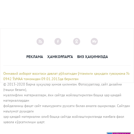
РЕКЛАМА
ҲАМКОРЛАРГА
БИЗ ҲАҚИМИЗДА
Оммавий ахборот воситаси давлат рўйхатидан ўтганлиги ҳақидаги гувоҳнома №
0942 ЎзМАА томонидан 09.01.2013да берилган
© 2013-2020 Барча ҳуқуқлар ҳимоя қилинган. Фотосуратлар, сайт дизайни
(ташқи безаги),
муаллифлик материаллари, ёки сайтда жойлаштирилган бошқа ҳар қандай
материаллардан
фойдаланиш фақат сайт маъмурияти рухсати билан амалга оширилади. Сайтдан
маълумот руҳидаги
ҳар қандай материални олиб бошқа сайтда жойлаштирилганда манбага фаол
ҳавола кўрсатилиши шарт.