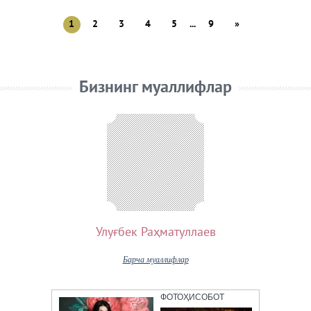
1
2
3
4
5
...
9
»
Бизнинг муаллифлар
Улуғбек Раҳматуллаев
Барча муаллифлар
ФОТОҲИСОБОТ