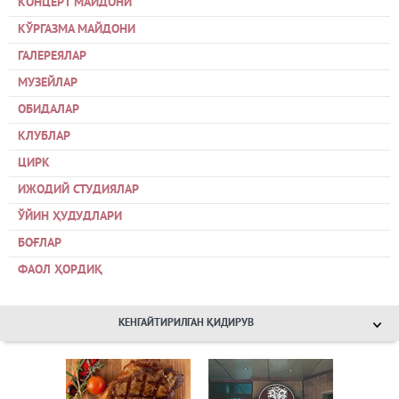
КОНЦЕРТ МАЙДОНИ
КЎРГАЗМА МАЙДОНИ
ГАЛЕРЕЯЛАР
МУЗЕЙЛАР
ОБИДАЛАР
КЛУБЛАР
ЦИРК
ИЖОДИЙ СТУДИЯЛАР
ЎЙИН ҲУДУДЛАРИ
БОҒЛАР
ФАОЛ ҲОРДИҚ
КЕНГАЙТИРИЛГАН ҚИДИРУВ