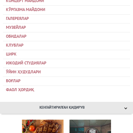
КОНЦЕРТ МАЙДОНИ
КЎРГАЗМА МАЙДОНИ
ГАЛЕРЕЯЛАР
МУЗЕЙЛАР
ОБИДАЛАР
КЛУБЛАР
ЦИРК
ИЖОДИЙ СТУДИЯЛАР
ЎЙИН ҲУДУДЛАРИ
БОҒЛАР
ФАОЛ ҲОРДИҚ
КЕНГАЙТИРИЛГАН ҚИДИРУВ