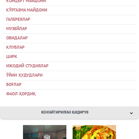
КОНЦЕРТ МАЙДОНИ
КЎРГАЗМА МАЙДОНИ
ГАЛЕРЕЯЛАР
МУЗЕЙЛАР
ОБИДАЛАР
КЛУБЛАР
ЦИРК
ИЖОДИЙ СТУДИЯЛАР
ЎЙИН ҲУДУДЛАРИ
БОҒЛАР
ФАОЛ ҲОРДИҚ
КЕНГАЙТИРИЛГАН ҚИДИРУВ