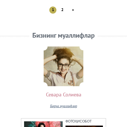
1
2
»
Бизнинг муаллифлар
Севара Солиева
Барча муаллифлар
ФОТОҲИСОБОТ