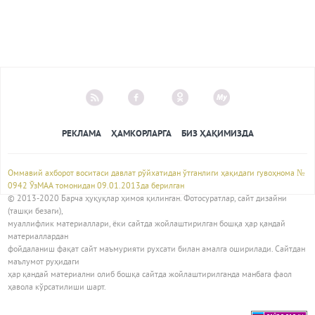
РЕКЛАМА
ҲАМКОРЛАРГА
БИЗ ҲАҚИМИЗДА
Оммавий ахборот воситаси давлат рўйхатидан ўтганлиги ҳақидаги гувоҳнома №
0942 ЎзМАА томонидан 09.01.2013да берилган
© 2013-2020 Барча ҳуқуқлар ҳимоя қилинган. Фотосуратлар, сайт дизайни
(ташқи безаги),
муаллифлик материаллари, ёки сайтда жойлаштирилган бошқа ҳар қандай
материаллардан
фойдаланиш фақат сайт маъмурияти рухсати билан амалга оширилади. Сайтдан
маълумот руҳидаги
ҳар қандай материални олиб бошқа сайтда жойлаштирилганда манбага фаол
ҳавола кўрсатилиши шарт.