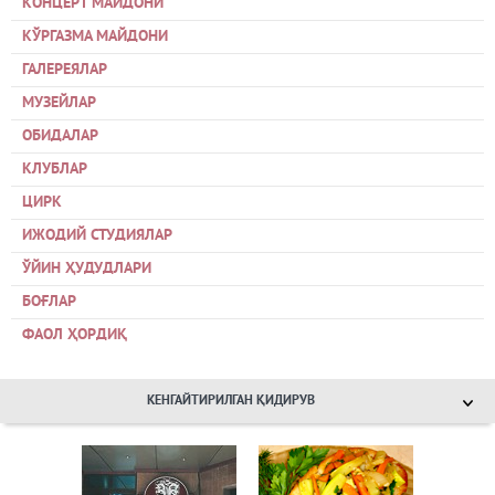
КОНЦЕРТ МАЙДОНИ
КЎРГАЗМА МАЙДОНИ
ГАЛЕРЕЯЛАР
МУЗЕЙЛАР
ОБИДАЛАР
КЛУБЛАР
ЦИРК
ИЖОДИЙ СТУДИЯЛАР
ЎЙИН ҲУДУДЛАРИ
БОҒЛАР
ФАОЛ ҲОРДИҚ
КЕНГАЙТИРИЛГАН ҚИДИРУВ