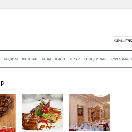
КИРИШ/РЎЙ
L
ТАҚВИМ
ЖОЙЛАР
ТАОМ
КИНО
ТЕАТР
КОНЦЕРТЛАР
КЎРГАЗМАЛ
АР