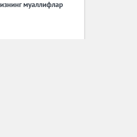
изнинг муаллифлар
Рухшона
Барча муаллифлар