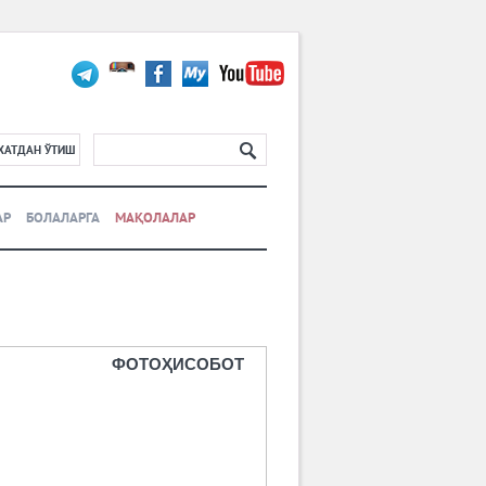
ХАТДАН ЎТИШ
АР
БОЛАЛАРГА
МАҚОЛАЛАР
ФОТОҲИСОБОТ