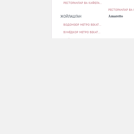
РЕСТОРАНЛАР ВА КАФЕЛАР
92
РЕСТОРАНЛАР ВА
Amaretto
ЖОЙЛАШГАН
БОДОМЗОР МЕТРО БЕКАТИ
1
БУНЁДКОР МЕТРО БЕКАТИ
4
ШАЙХОНТОҲУР ТУМАНИ
17
ЮНУСОБОД ТУМАНИ
34
ЯККАСАРОЙ ТУМАНИ
37
ПАРКОВКА
РЕСТОРАНЛАР ВА
БОР
92
April