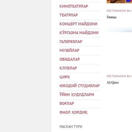
КИНОТЕАТРЛАР
РЕСТОРАНЛАР ВА
ТЕАТРЛАР
5ница
КОНЦЕРТ МАЙДОНИ
КЎРГАЗМА МАЙДОНИ
ГАЛЕРЕЯЛАР
МУЗЕЙЛАР
ОБИДАЛАР
КЛУБЛАР
РЕСТОРАНЛАР ВА
ЦИРК
Al-Qasr
ИЖОДИЙ СТУДИЯЛАР
ЎЙИН ҲУДУДЛАРИ
БОҒЛАР
ФАОЛ ҲОРДИҚ
МАСКАН ТУРИ