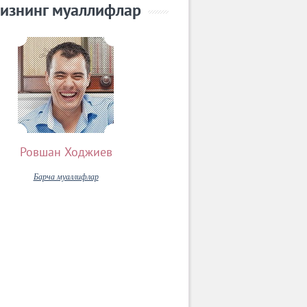
изнинг муаллифлар
Ровшан Ходжиев
Барча муаллифлар