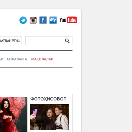
ХАТДАН ЎТИШ
АР
БОЛАЛАРГА
МАҚОЛАЛАР
ФОТОҲИСОБОТ