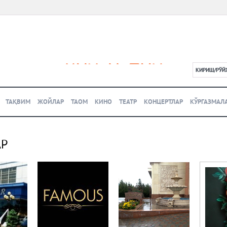
КИРИШ/РЎЙ
L
ТАҚВИМ
ЖОЙЛАР
ТАОМ
КИНО
ТЕАТР
КОНЦЕРТЛАР
КЎРГАЗМАЛ
АР