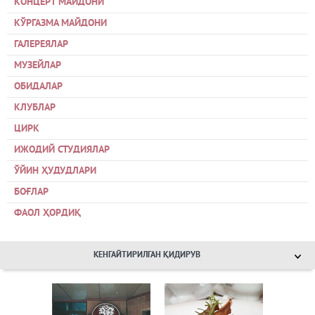
КОНЦЕРТ МАЙДОНИ
КЎРГАЗМА МАЙДОНИ
ГАЛЕРЕЯЛАР
МУЗЕЙЛАР
ОБИДАЛАР
КЛУБЛАР
ЦИРК
ИЖОДИЙ СТУДИЯЛАР
ЎЙИН ҲУДУДЛАРИ
БОҒЛАР
ФАОЛ ҲОРДИҚ
КЕНГАЙТИРИЛГАН ҚИДИРУВ