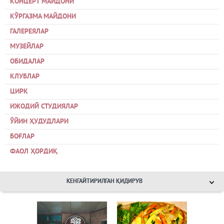
КОНЦЕРТ МАЙДОНИ
КЎРГАЗМА МАЙДОНИ
ГАЛЕРЕЯЛАР
МУЗЕЙЛАР
ОБИДАЛАР
КЛУБЛАР
ЦИРК
ИЖОДИЙ СТУДИЯЛАР
ЎЙИН ҲУДУДЛАРИ
БОҒЛАР
ФАОЛ ҲОРДИҚ
КЕНГАЙТИРИЛГАН ҚИДИРУВ