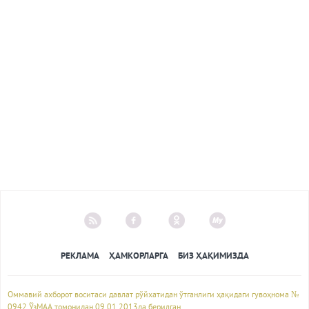
РЕКЛАМА
ҲАМКОРЛАРГА
БИЗ ҲАҚИМИЗДА
Оммавий ахборот воситаси давлат рўйхатидан ўтганлиги ҳақидаги гувоҳнома №
0942 ЎзМАА томонидан 09.01.2013да берилган