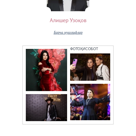
Алишер Узоқов
Барча муаллифлар
ФОТОҲИСОБОТ