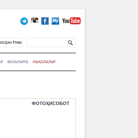
ХАТДАН ЎТИШ
АР
БОЛАЛАРГА
МАҚОЛАЛАР
ФОТОҲИСОБОТ