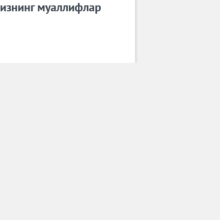
изнинг муаллифлар
Длянчев Арсен
Барча муаллифлар