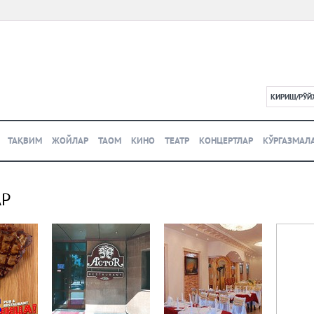
КИРИШ/РЎЙ
L
ТАҚВИМ
ЖОЙЛАР
ТАОМ
КИНО
ТЕАТР
КОНЦЕРТЛАР
КЎРГАЗМАЛ
АР