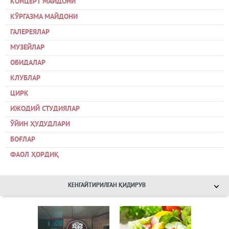
КОНЦЕРТ МАЙДОНИ
КЎРГАЗМА МАЙДОНИ
ГАЛЕРЕЯЛАР
МУЗЕЙЛАР
ОБИДАЛАР
КЛУБЛАР
ЦИРК
ИЖОДИЙ СТУДИЯЛАР
ЎЙИН ҲУДУДЛАРИ
БОҒЛАР
ФАОЛ ҲОРДИҚ
КЕНГАЙТИРИЛГАН ҚИДИРУВ