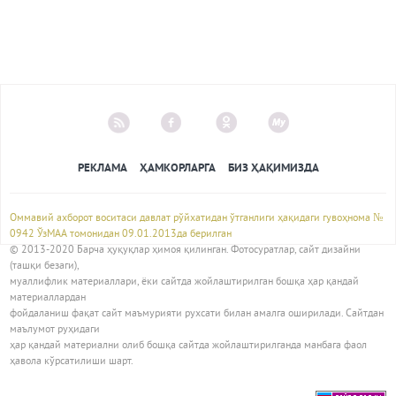
РЕКЛАМА
ҲАМКОРЛАРГА
БИЗ ҲАҚИМИЗДА
Оммавий ахборот воситаси давлат рўйхатидан ўтганлиги ҳақидаги гувоҳнома №
0942 ЎзМАА томонидан 09.01.2013да берилган
© 2013-2020 Барча ҳуқуқлар ҳимоя қилинган. Фотосуратлар, сайт дизайни
(ташқи безаги),
муаллифлик материаллари, ёки сайтда жойлаштирилган бошқа ҳар қандай
материаллардан
фойдаланиш фақат сайт маъмурияти рухсати билан амалга оширилади. Сайтдан
маълумот руҳидаги
ҳар қандай материални олиб бошқа сайтда жойлаштирилганда манбага фаол
ҳавола кўрсатилиши шарт.