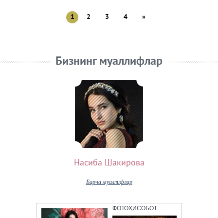
1
2
3
4
»
Бизнинг муаллифлар
Насиба Шакирова
Барча муаллифлар
ФОТОҲИСОБОТ