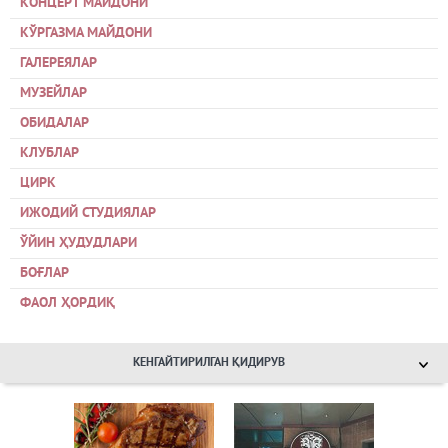
КОНЦЕРТ МАЙДОНИ
КЎРГАЗМА МАЙДОНИ
ГАЛЕРЕЯЛАР
МУЗЕЙЛАР
ОБИДАЛАР
КЛУБЛАР
ЦИРК
ИЖОДИЙ СТУДИЯЛАР
ЎЙИН ҲУДУДЛАРИ
БОҒЛАР
ФАОЛ ҲОРДИҚ
КЕНГАЙТИРИЛГАН ҚИДИРУВ