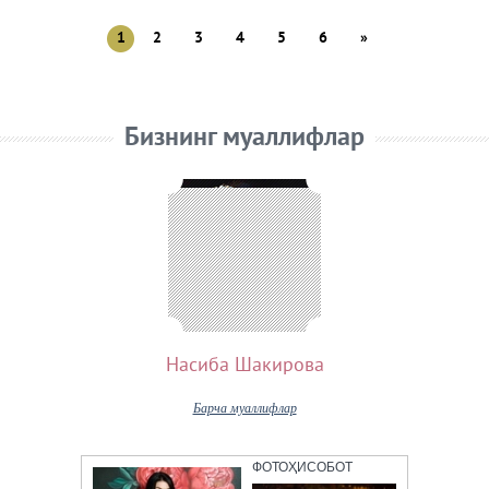
1
2
3
4
5
6
»
Бизнинг муаллифлар
Насиба Шакирова
Барча муаллифлар
ФОТОҲИСОБОТ