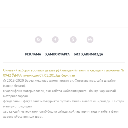
РЕКЛАМА
ҲАМКОРЛАРГА
БИЗ ҲАҚИМИЗДА
Оммавий ахборот воситаси давлат рўйхатидан ўтганлиги ҳақидаги гувоҳнома №
0942 ЎзМАА томонидан 09.01.2013да берилган
© 2013-2020 Барча ҳуқуқлар ҳимоя қилинган. Фотосуратлар, сайт дизайни
(ташқи безаги),
муаллифлик материаллари, ёки сайтда жойлаштирилган бошқа ҳар қандай
материаллардан
фойдаланиш фақат сайт маъмурияти рухсати билан амалга оширилади. Сайтдан
маълумот руҳидаги
ҳар қандай материални олиб бошқа сайтда жойлаштирилганда манбага фаол
ҳавола кўрсатилиши шарт.