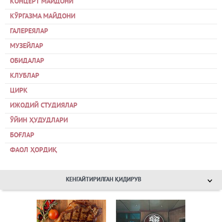
КОНЦЕРТ МАЙДОНИ
КЎРГАЗМА МАЙДОНИ
ГАЛЕРЕЯЛАР
МУЗЕЙЛАР
ОБИДАЛАР
КЛУБЛАР
ЦИРК
ИЖОДИЙ СТУДИЯЛАР
ЎЙИН ҲУДУДЛАРИ
БОҒЛАР
ФАОЛ ҲОРДИҚ
КЕНГАЙТИРИЛГАН ҚИДИРУВ