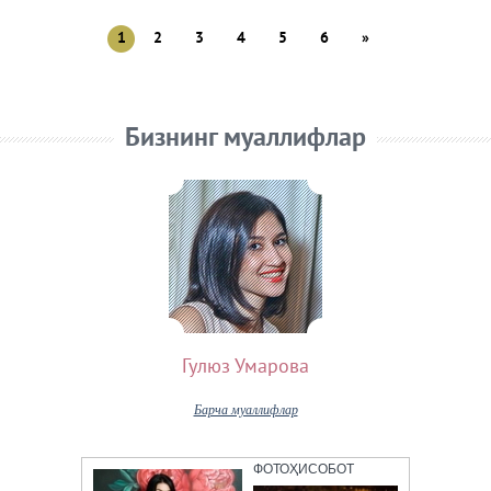
1
2
3
4
5
6
»
Бизнинг муаллифлар
Гулюз Умарова
Барча муаллифлар
ФОТОҲИСОБОТ