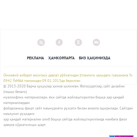
РЕКЛАМА
ҲАМКОРЛАРГА
БИЗ ҲАҚИМИЗДА
Оммавий ахборот воситаси давлат рўйхатидан ўтганлиги ҳақидаги гувоҳнома №
0942 ЎзМАА томонидан 09.01.2013да берилган
© 2013-2020 Барча ҳуқуқлар ҳимоя қилинган. Фотосуратлар, сайт дизайни
(ташқи безаги),
муаллифлик материаллари, ёки сайтда жойлаштирилган бошқа ҳар қандай
материаллардан
фойдаланиш фақат сайт маъмурияти рухсати билан амалга оширилади. Сайтдан
маълумот руҳидаги
ҳар қандай материални олиб бошқа сайтда жойлаштирилганда манбага фаол
ҳавола кўрсатилиши шарт.