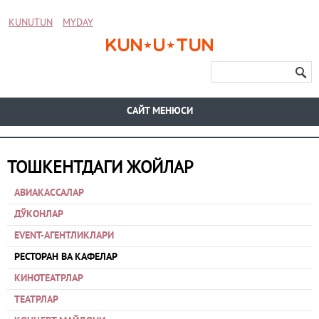
KUNUTUN
MYDAY
CАЙТ МЕНЮСИ
ТОШКЕНТДАГИ ЖОЙЛАР
АВИАКАССАЛАР
ДЎКОНЛАР
EVENT-АГЕНТЛИКЛАРИ
РЕСТОРАН ВА КАФЕЛАР
КИНОТЕАТРЛАР
ТЕАТРЛАР