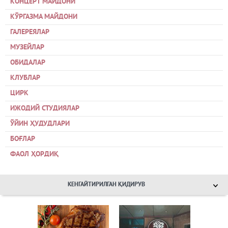
КОНЦЕРТ МАЙДОНИ
КЎРГАЗМА МАЙДОНИ
ГАЛЕРЕЯЛАР
МУЗЕЙЛАР
ОБИДАЛАР
КЛУБЛАР
ЦИРК
ИЖОДИЙ СТУДИЯЛАР
ЎЙИН ҲУДУДЛАРИ
БОҒЛАР
ФАОЛ ҲОРДИҚ
КЕНГАЙТИРИЛГАН ҚИДИРУВ