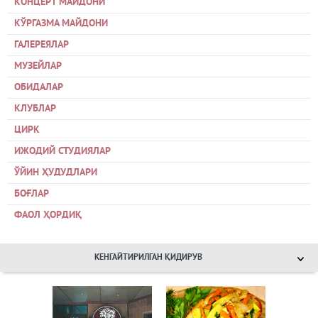
КОНЦЕРТ МАЙДОНИ
КЎРГАЗМА МАЙДОНИ
ГАЛЕРЕЯЛАР
МУЗЕЙЛАР
ОБИДАЛАР
КЛУБЛАР
ЦИРК
ИЖОДИЙ СТУДИЯЛАР
ЎЙИН ҲУДУДЛАРИ
БОҒЛАР
ФАОЛ ҲОРДИҚ
КЕНГАЙТИРИЛГАН ҚИДИРУВ