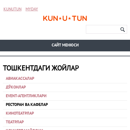
KUNUTUN
MYDAY
CАЙТ МЕНЮСИ
ТОШКЕНТДАГИ ЖОЙЛАР
АВИАКАССАЛАР
ДЎКОНЛАР
EVENT-АГЕНТЛИКЛАРИ
РЕСТОРАН ВА КАФЕЛАР
КИНОТЕАТРЛАР
ТЕАТРЛАР