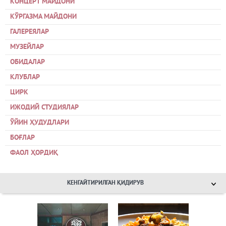
КОНЦЕРТ МАЙДОНИ
КЎРГАЗМА МАЙДОНИ
ГАЛЕРЕЯЛАР
МУЗЕЙЛАР
ОБИДАЛАР
КЛУБЛАР
ЦИРК
ИЖОДИЙ СТУДИЯЛАР
ЎЙИН ҲУДУДЛАРИ
БОҒЛАР
ФАОЛ ҲОРДИҚ
КЕНГАЙТИРИЛГАН ҚИДИРУВ