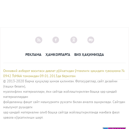
РЕКЛАМА
ҲАМКОРЛАРГА
БИЗ ҲАҚИМИЗДА
Оммавий ахборот воситаси давлат рўйхатидан ўтганлиги ҳақидаги гувоҳнома №
0942 ЎзМАА томонидан 09.01.2013да берилган
© 2013-2020 Барча ҳуқуқлар ҳимоя қилинган. Фотосуратлар, сайт дизайни
(ташқи безаги),
муаллифлик материаллари, ёки сайтда жойлаштирилган бошқа ҳар қандай
материаллардан
фойдаланиш фақат сайт маъмурияти рухсати билан амалга оширилади. Сайтдан
маълумот руҳидаги
ҳар қандай материални олиб бошқа сайтда жойлаштирилганда манбага фаол
ҳавола кўрсатилиши шарт.