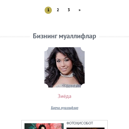
1
2
3
»
Бизнинг муаллифлар
Зиёда
Барча муаллифлар
ФОТОҲИСОБОТ