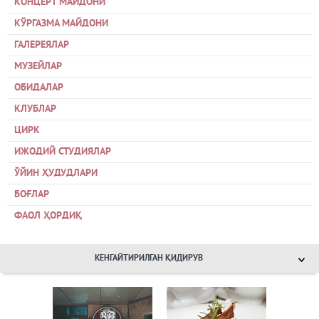
КОНЦЕРТ МАЙДОНИ
КЎРГАЗМА МАЙДОНИ
ГАЛЕРЕЯЛАР
МУЗЕЙЛАР
ОБИДАЛАР
КЛУБЛАР
ЦИРК
ИЖОДИЙ СТУДИЯЛАР
ЎЙИН ҲУДУДЛАРИ
БОҒЛАР
ФАОЛ ҲОРДИҚ
КЕНГАЙТИРИЛГАН ҚИДИРУВ