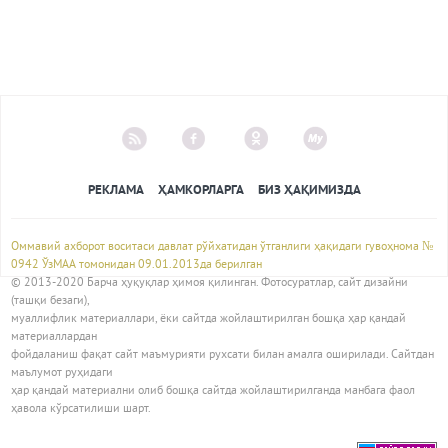
РЕКЛАМА
ҲАМКОРЛАРГА
БИЗ ҲАҚИМИЗДА
Оммавий ахборот воситаси давлат рўйхатидан ўтганлиги ҳақидаги гувоҳнома №
0942 ЎзМАА томонидан 09.01.2013да берилган
© 2013-2020 Барча ҳуқуқлар ҳимоя қилинган. Фотосуратлар, сайт дизайни
(ташқи безаги),
муаллифлик материаллари, ёки сайтда жойлаштирилган бошқа ҳар қандай
материаллардан
фойдаланиш фақат сайт маъмурияти рухсати билан амалга оширилади. Сайтдан
маълумот руҳидаги
ҳар қандай материални олиб бошқа сайтда жойлаштирилганда манбага фаол
ҳавола кўрсатилиши шарт.