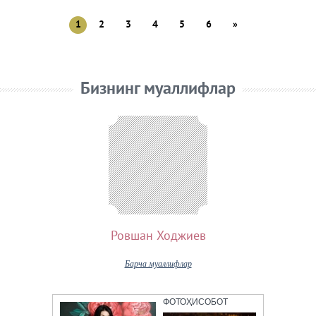
1
2
3
4
5
6
»
Бизнинг муаллифлар
Ровшан Ходжиев
Барча муаллифлар
ФОТОҲИСОБОТ