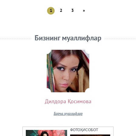
1
2
3
»
Бизнинг муаллифлар
Дилдора Қосимова
Барча муаллифлар
ФОТОҲИСОБОТ