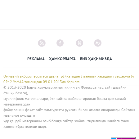
РЕКЛАМА
ҲАМКОРЛАРГА
БИЗ ҲАҚИМИЗДА
Оммавий ахборот воситаси давлат рўйхатидан ўтганлиги ҳақидаги гувоҳнома №
0942 ЎзМАА томонидан 09.01.2013да берилган
© 2013-2020 Барча ҳуқуқлар ҳимоя қилинган. Фотосуратлар, сайт дизайни
(ташқи безаги),
муаллифлик материаллари, ёки сайтда жойлаштирилган бошқа ҳар қандай
материаллардан
фойдаланиш фақат сайт маъмурияти рухсати билан амалга оширилади. Сайтдан
маълумот руҳидаги
ҳар қандай материални олиб бошқа сайтда жойлаштирилганда манбага фаол
ҳавола кўрсатилиши шарт.