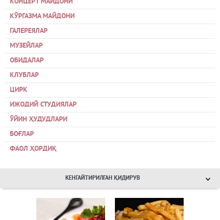
КОНЦЕРТ МАЙДОНИ
КЎРГАЗМА МАЙДОНИ
ГАЛЕРЕЯЛАР
МУЗЕЙЛАР
ОБИДАЛАР
КЛУБЛАР
ЦИРК
ИЖОДИЙ СТУДИЯЛАР
ЎЙИН ҲУДУДЛАРИ
БОҒЛАР
ФАОЛ ҲОРДИҚ
КЕНГАЙТИРИЛГАН ҚИДИРУВ