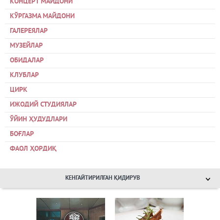
КОНЦЕРТ МАЙДОНИ
КЎРГАЗМА МАЙДОНИ
ГАЛЕРЕЯЛАР
МУЗЕЙЛАР
ОБИДАЛАР
КЛУБЛАР
ЦИРК
ИЖОДИЙ СТУДИЯЛАР
ЎЙИН ҲУДУДЛАРИ
БОҒЛАР
ФАОЛ ҲОРДИҚ
КЕНГАЙТИРИЛГАН ҚИДИРУВ