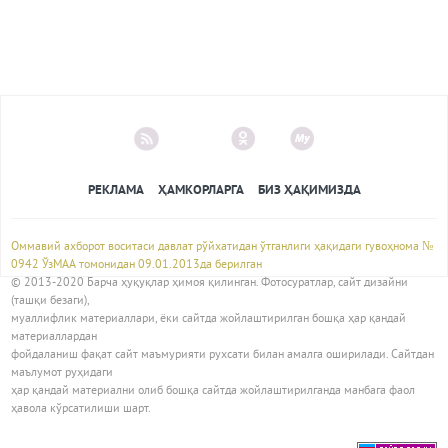
РЕКЛАМА
ҲАМКОРЛАРГА
БИЗ ҲАҚИМИЗДА
Оммавий ахборот воситаси давлат рўйхатидан ўтганлиги ҳақидаги гувоҳнома №
0942 ЎзМАА томонидан 09.01.2013да берилган
© 2013-2020 Барча ҳуқуқлар ҳимоя қилинган. Фотосуратлар, сайт дизайни
(ташқи безаги),
муаллифлик материаллари, ёки сайтда жойлаштирилган бошқа ҳар қандай
материаллардан
фойдаланиш фақат сайт маъмурияти рухсати билан амалга оширилади. Сайтдан
маълумот руҳидаги
ҳар қандай материални олиб бошқа сайтда жойлаштирилганда манбага фаол
ҳавола кўрсатилиши шарт.