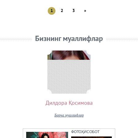
1
2
3
»
Бизнинг муаллифлар
Дилдора Қосимова
Барча муаллифлар
ФОТОҲИСОБОТ