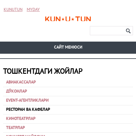
KUNUTUN
MYDAY
CАЙТ МЕНЮСИ
ТОШКЕНТДАГИ ЖОЙЛАР
АВИАКАССАЛАР
ДЎКОНЛАР
EVENT-АГЕНТЛИКЛАРИ
РЕСТОРАН ВА КАФЕЛАР
КИНОТЕАТРЛАР
ТЕАТРЛАР