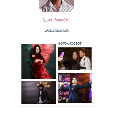
Адиз Ражабов
Барча муаллифлар
ФОТОҲИСОБОТ