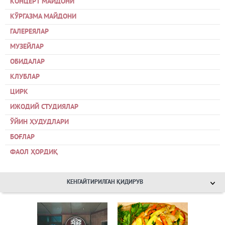
КОНЦЕРТ МАЙДОНИ
КЎРГАЗМА МАЙДОНИ
ГАЛЕРЕЯЛАР
МУЗЕЙЛАР
ОБИДАЛАР
КЛУБЛАР
ЦИРК
ИЖОДИЙ СТУДИЯЛАР
ЎЙИН ҲУДУДЛАРИ
БОҒЛАР
ФАОЛ ҲОРДИҚ
КЕНГАЙТИРИЛГАН ҚИДИРУВ