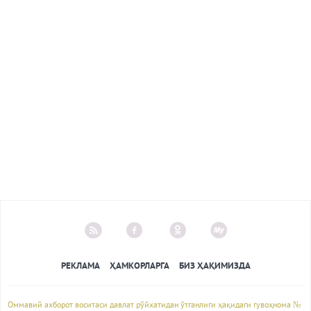
РЕКЛАМА
ҲАМКОРЛАРГА
БИЗ ҲАҚИМИЗДА
Оммавий ахборот воситаси давлат рўйхатидан ўтганлиги ҳақидаги гувоҳнома №