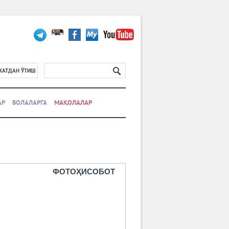
ХАТДАН ЎТИШ
АР
БОЛАЛАРГА
МАҚОЛАЛАР
ФОТОҲИСОБОТ