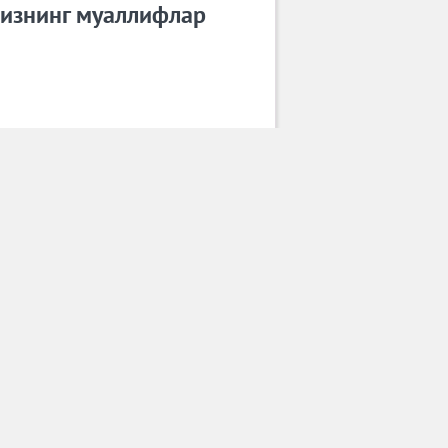
изнинг муаллифлар
Зиёвиддин Аҳмаджонов
Барча муаллифлар