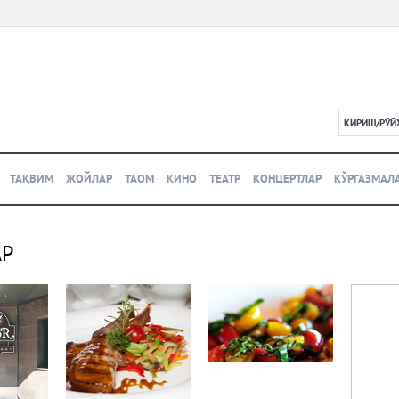
КИРИШ/РЎЙ
L
ТАҚВИМ
ЖОЙЛАР
ТАОМ
КИНО
ТЕАТР
КОНЦЕРТЛАР
КЎРГАЗМАЛ
АР