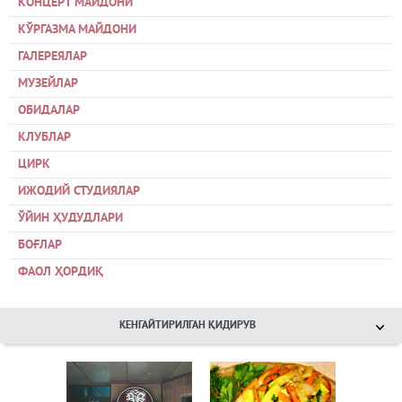
КОНЦЕРТ МАЙДОНИ
КЎРГАЗМА МАЙДОНИ
ГАЛЕРЕЯЛАР
МУЗЕЙЛАР
ОБИДАЛАР
КЛУБЛАР
ЦИРК
ИЖОДИЙ СТУДИЯЛАР
ЎЙИН ҲУДУДЛАРИ
БОҒЛАР
ФАОЛ ҲОРДИҚ
КЕНГАЙТИРИЛГАН ҚИДИРУВ