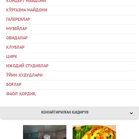
КОНЦЕРТ МАЙДОНИ
КЎРГАЗМА МАЙДОНИ
ГАЛЕРЕЯЛАР
МУЗЕЙЛАР
ОБИДАЛАР
КЛУБЛАР
ЦИРК
ИЖОДИЙ СТУДИЯЛАР
ЎЙИН ҲУДУДЛАРИ
БОҒЛАР
ФАОЛ ҲОРДИҚ
КЕНГАЙТИРИЛГАН ҚИДИРУВ