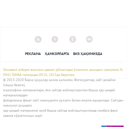
РЕКЛАМА
ҲАМКОРЛАРГА
БИЗ ҲАҚИМИЗДА
Оммавий ахборот воситаси давлат рўйхатидан ўтганлиги ҳақидаги гувоҳнома №
0942 ЎзМАА томонидан 09.01.2013да берилган
© 2013-2020 Барча ҳуқуқлар ҳимоя қилинган. Фотосуратлар, сайт дизайни
(ташқи безаги),
муаллифлик материаллари, ёки сайтда жойлаштирилган бошқа ҳар қандай
материаллардан
фойдаланиш фақат сайт маъмурияти рухсати билан амалга оширилади. Сайтдан
маълумот руҳидаги
ҳар қандай материални олиб бошқа сайтда жойлаштирилганда манбага фаол
ҳавола кўрсатилиши шарт.