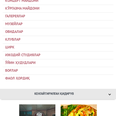
КОНЦЕРТ МАЙДОНИ
КЎРГАЗМА МАЙДОНИ
ГАЛЕРЕЯЛАР
МУЗЕЙЛАР
ОБИДАЛАР
КЛУБЛАР
ЦИРК
ИЖОДИЙ СТУДИЯЛАР
ЎЙИН ҲУДУДЛАРИ
БОҒЛАР
ФАОЛ ҲОРДИҚ
КЕНГАЙТИРИЛГАН ҚИДИРУВ