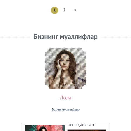
1
2
»
Бизнинг муаллифлар
Лола
Барча муаллифлар
ФОТОҲИСОБОТ