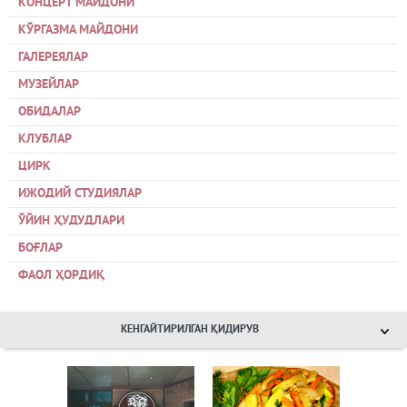
КОНЦЕРТ МАЙДОНИ
КЎРГАЗМА МАЙДОНИ
ГАЛЕРЕЯЛАР
МУЗЕЙЛАР
ОБИДАЛАР
КЛУБЛАР
ЦИРК
ИЖОДИЙ СТУДИЯЛАР
ЎЙИН ҲУДУДЛАРИ
БОҒЛАР
ФАОЛ ҲОРДИҚ
КЕНГАЙТИРИЛГАН ҚИДИРУВ