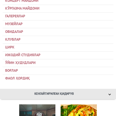
КОНЦЕРТ МАЙДОНИ
КЎРГАЗМА МАЙДОНИ
ГАЛЕРЕЯЛАР
МУЗЕЙЛАР
ОБИДАЛАР
КЛУБЛАР
ЦИРК
ИЖОДИЙ СТУДИЯЛАР
ЎЙИН ҲУДУДЛАРИ
БОҒЛАР
ФАОЛ ҲОРДИҚ
КЕНГАЙТИРИЛГАН ҚИДИРУВ