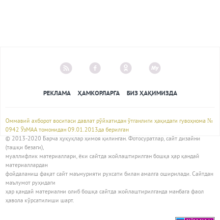
РЕКЛАМА
ҲАМКОРЛАРГА
БИЗ ҲАҚИМИЗДА
Оммавий ахборот воситаси давлат рўйхатидан ўтганлиги ҳақидаги гувоҳнома №
0942 ЎзМАА томонидан 09.01.2013да берилган
© 2013-2020 Барча ҳуқуқлар ҳимоя қилинган. Фотосуратлар, сайт дизайни
(ташқи безаги),
муаллифлик материаллари, ёки сайтда жойлаштирилган бошқа ҳар қандай
материаллардан
фойдаланиш фақат сайт маъмурияти рухсати билан амалга оширилади. Сайтдан
маълумот руҳидаги
ҳар қандай материални олиб бошқа сайтда жойлаштирилганда манбага фаол
ҳавола кўрсатилиши шарт.