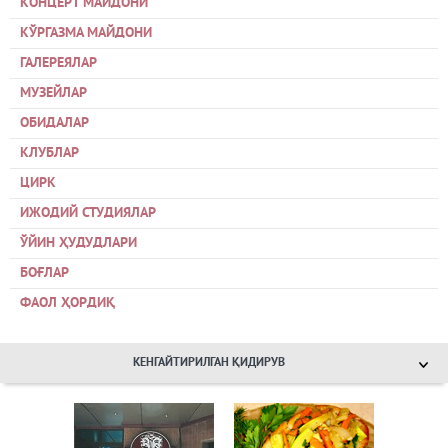
КОНЦЕРТ МАЙДОНИ
КЎРГАЗМА МАЙДОНИ
ГАЛЕРЕЯЛАР
МУЗЕЙЛАР
ОБИДАЛАР
КЛУБЛАР
ЦИРК
ИЖОДИЙ СТУДИЯЛАР
ЎЙИН ҲУДУДЛАРИ
БОҒЛАР
ФАОЛ ҲОРДИҚ
КЕНГАЙТИРИЛГАН ҚИДИРУВ