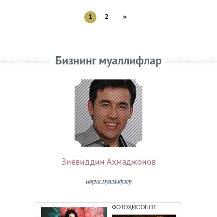
1
2
»
Бизнинг муаллифлар
Зиёвиддин Аҳмаджонов
Барча муаллифлар
ФОТОҲИСОБОТ