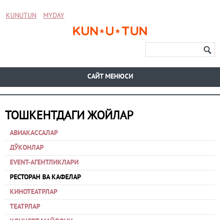
KUNUTUN
MYDAY
CАЙТ МЕНЮСИ
ТОШКЕНТДАГИ ЖОЙЛАР
АВИАКАССАЛАР
ДЎКОНЛАР
EVENT-АГЕНТЛИКЛАРИ
РЕСТОРАН ВА КАФЕЛАР
КИНОТЕАТРЛАР
ТЕАТРЛАР