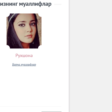
изнинг муаллифлар
Рухшона
Барча муаллифлар