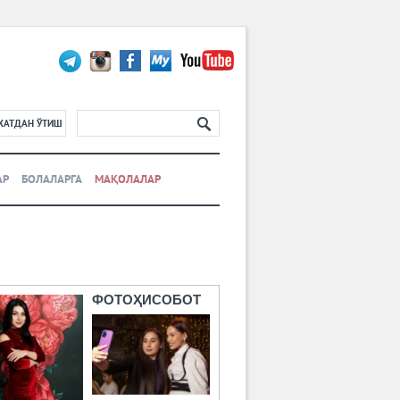
ХАТДАН ЎТИШ
АР
БОЛАЛАРГА
МАҚОЛАЛАР
ФОТОҲИСОБОТ