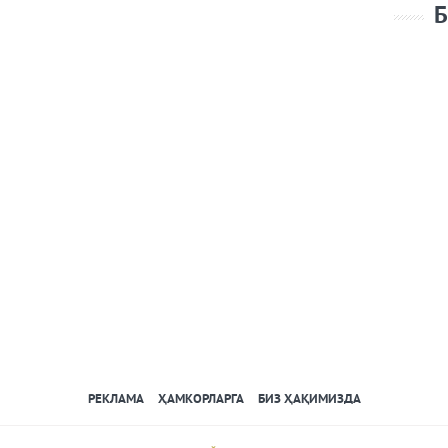
Б
РЕКЛАМА
ҲАМКОРЛАРГА
БИЗ ҲАҚИМИЗДА