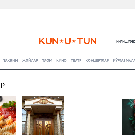
КИРИШ/РЎЙ
L
ТАҚВИМ
ЖОЙЛАР
ТАОМ
КИНО
ТЕАТР
КОНЦЕРТЛАР
КЎРГАЗМАЛ
АР