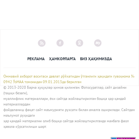
РЕКЛАМА
ҲАМКОРЛАРГА
БИЗ ҲАҚИМИЗДА
Оммавий ахборот воситаси давлат рўйхатидан ўтганлиги ҳақидаги гувоҳнома №
0942 ЎзМАА томонидан 09.01.2013да берилган
© 2013-2020 Барча ҳуқуқлар ҳимоя қилинган. Фотосуратлар, сайт дизайни
(ташқи безаги),
муаллифлик материаллари, ёки сайтда жойлаштирилган бошқа ҳар қандай
материаллардан
фойдаланиш фақат сайт маъмурияти рухсати билан амалга оширилади. Сайтдан
маълумот руҳидаги
ҳар қандай материални олиб бошқа сайтда жойлаштирилганда манбага фаол
ҳавола кўрсатилиши шарт.