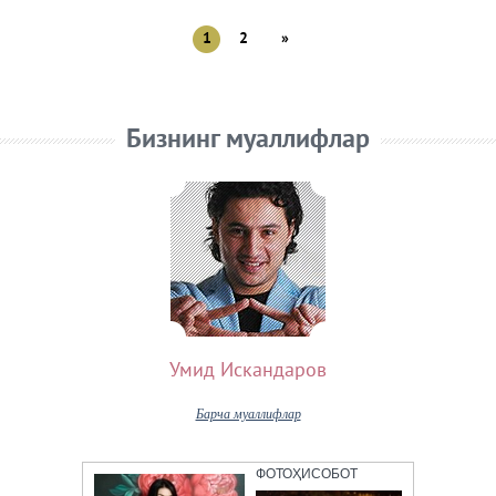
1
2
»
Бизнинг муаллифлар
Умид Искандаров
Барча муаллифлар
ФОТОҲИСОБОТ