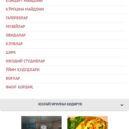
КОНЦЕРТ МАЙДОНИ
КЎРГАЗМА МАЙДОНИ
ГАЛЕРЕЯЛАР
МУЗЕЙЛАР
ОБИДАЛАР
КЛУБЛАР
ЦИРК
ИЖОДИЙ СТУДИЯЛАР
ЎЙИН ҲУДУДЛАРИ
БОҒЛАР
ФАОЛ ҲОРДИҚ
КЕНГАЙТИРИЛГАН ҚИДИРУВ