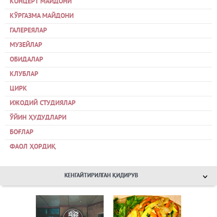
КОНЦЕРТ МАЙДОНИ
КЎРГАЗМА МАЙДОНИ
ГАЛЕРЕЯЛАР
МУЗЕЙЛАР
ОБИДАЛАР
КЛУБЛАР
ЦИРК
ИЖОДИЙ СТУДИЯЛАР
ЎЙИН ҲУДУДЛАРИ
БОҒЛАР
ФАОЛ ҲОРДИҚ
КЕНГАЙТИРИЛГАН ҚИДИРУВ