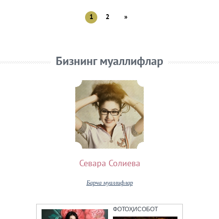
1
2
»
Бизнинг муаллифлар
Севара Солиева
Барча муаллифлар
ФОТОҲИСОБОТ