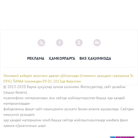
РЕКЛАМА
ҲАМКОРЛАРГА
БИЗ ҲАҚИМИЗДА
Оммавий ахборот воситаси давлат рўйхатидан ўтганлиги ҳақидаги гувоҳнома №
0942 ЎзМАА томонидан 09.01.2013да берилган
© 2013-2020 Барча ҳуқуқлар ҳимоя қилинган. Фотосуратлар, сайт дизайни
(ташқи безаги),
муаллифлик материаллари, ёки сайтда жойлаштирилган бошқа ҳар қандай
материаллардан
фойдаланиш фақат сайт маъмурияти рухсати билан амалга оширилади. Сайтдан
маълумот руҳидаги
ҳар қандай материални олиб бошқа сайтда жойлаштирилганда манбага фаол
ҳавола кўрсатилиши шарт.