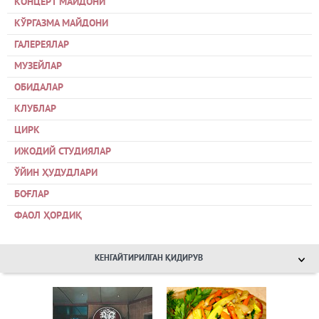
КОНЦЕРТ МАЙДОНИ
КЎРГАЗМА МАЙДОНИ
ГАЛЕРЕЯЛАР
МУЗЕЙЛАР
ОБИДАЛАР
КЛУБЛАР
ЦИРК
ИЖОДИЙ СТУДИЯЛАР
ЎЙИН ҲУДУДЛАРИ
БОҒЛАР
ФАОЛ ҲОРДИҚ
КЕНГАЙТИРИЛГАН ҚИДИРУВ