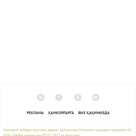
РЕКЛАМА
ҲАМКОРЛАРГА
БИЗ ҲАҚИМИЗДА
Оммавий ахборот воситаси давлат рўйхатидан ўтганлиги ҳақидаги гувоҳнома №
0942 ЎзМАА томонидан 09.01.2013да берилган