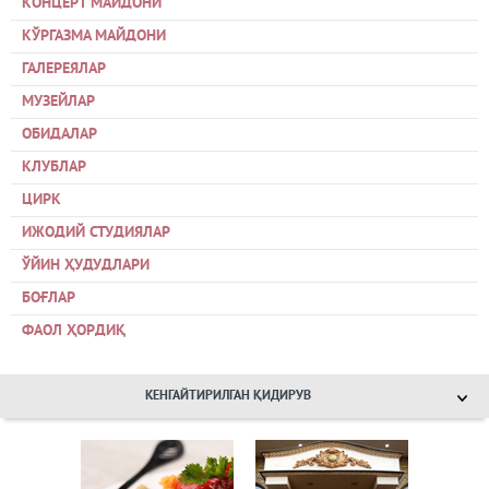
КОНЦЕРТ МАЙДОНИ
КЎРГАЗМА МАЙДОНИ
ГАЛЕРЕЯЛАР
МУЗЕЙЛАР
ОБИДАЛАР
КЛУБЛАР
ЦИРК
ИЖОДИЙ СТУДИЯЛАР
ЎЙИН ҲУДУДЛАРИ
БОҒЛАР
ФАОЛ ҲОРДИҚ
КЕНГАЙТИРИЛГАН ҚИДИРУВ