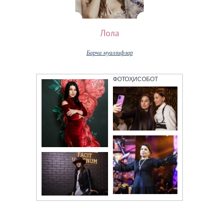
Лола
Барча муаллифлар
ФОТОҲИСОБОТ