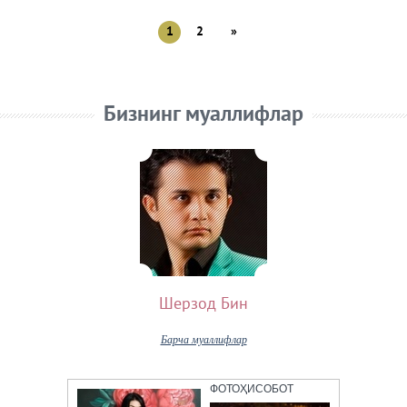
1
2
»
Бизнинг муаллифлар
Шерзод Бин
Барча муаллифлар
ФОТОҲИСОБОТ