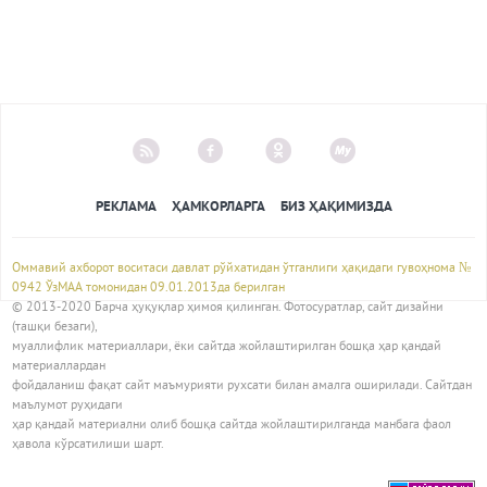
РЕКЛАМА
ҲАМКОРЛАРГА
БИЗ ҲАҚИМИЗДА
Оммавий ахборот воситаси давлат рўйхатидан ўтганлиги ҳақидаги гувоҳнома №
0942 ЎзМАА томонидан 09.01.2013да берилган
© 2013-2020 Барча ҳуқуқлар ҳимоя қилинган. Фотосуратлар, сайт дизайни
(ташқи безаги),
муаллифлик материаллари, ёки сайтда жойлаштирилган бошқа ҳар қандай
материаллардан
фойдаланиш фақат сайт маъмурияти рухсати билан амалга оширилади. Сайтдан
маълумот руҳидаги
ҳар қандай материални олиб бошқа сайтда жойлаштирилганда манбага фаол
ҳавола кўрсатилиши шарт.