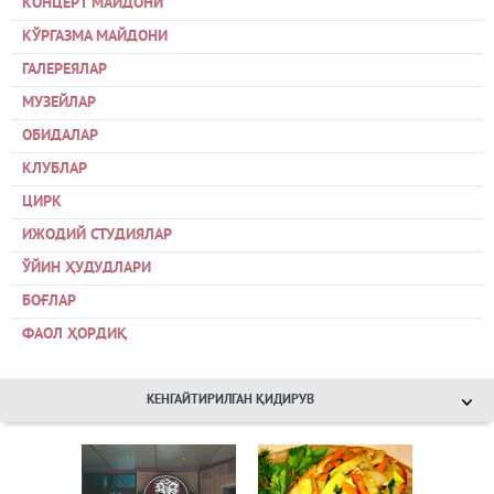
КОНЦЕРТ МАЙДОНИ
КЎРГАЗМА МАЙДОНИ
ГАЛЕРЕЯЛАР
МУЗЕЙЛАР
ОБИДАЛАР
КЛУБЛАР
ЦИРК
ИЖОДИЙ СТУДИЯЛАР
ЎЙИН ҲУДУДЛАРИ
БОҒЛАР
ФАОЛ ҲОРДИҚ
КЕНГАЙТИРИЛГАН ҚИДИРУВ