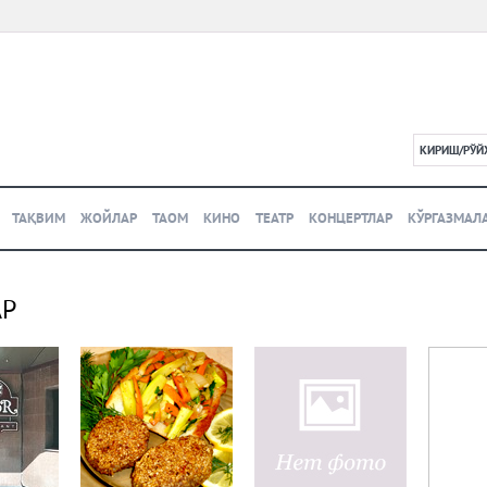
КИРИШ/РЎЙ
L
ТАҚВИМ
ЖОЙЛАР
ТАОМ
КИНО
ТЕАТР
КОНЦЕРТЛАР
КЎРГАЗМАЛ
АР