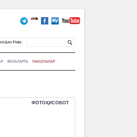
ХАТДАН ЎТИШ
АР
БОЛАЛАРГА
МАҚОЛАЛАР
ФОТОҲИСОБОТ