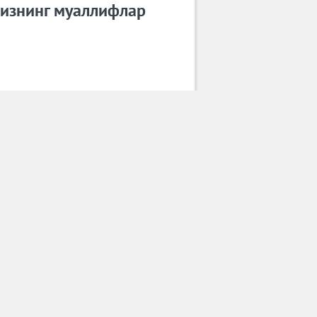
изнинг муаллифлар
Шерзод Бин
Барча муаллифлар