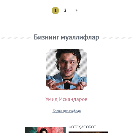
1
2
»
Бизнинг муаллифлар
Умид Искандаров
Барча муаллифлар
ФОТОҲИСОБОТ