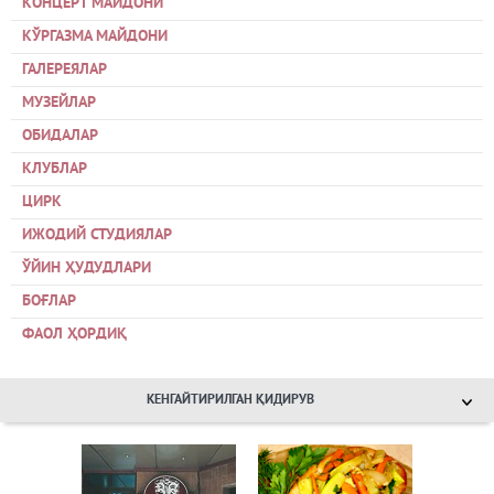
КОНЦЕРТ МАЙДОНИ
КЎРГАЗМА МАЙДОНИ
ГАЛЕРЕЯЛАР
МУЗЕЙЛАР
ОБИДАЛАР
КЛУБЛАР
ЦИРК
ИЖОДИЙ СТУДИЯЛАР
ЎЙИН ҲУДУДЛАРИ
БОҒЛАР
ФАОЛ ҲОРДИҚ
КЕНГАЙТИРИЛГАН ҚИДИРУВ