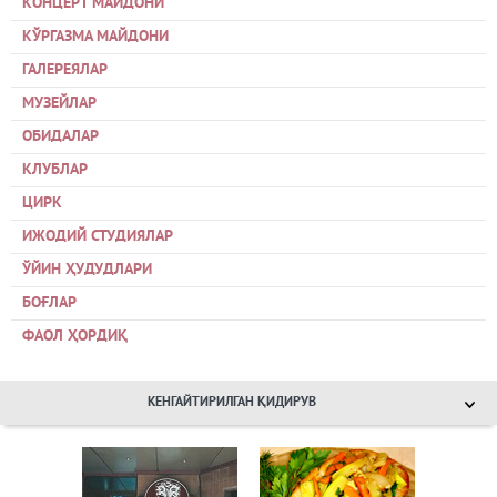
КОНЦЕРТ МАЙДОНИ
КЎРГАЗМА МАЙДОНИ
ГАЛЕРЕЯЛАР
МУЗЕЙЛАР
ОБИДАЛАР
КЛУБЛАР
ЦИРК
ИЖОДИЙ СТУДИЯЛАР
ЎЙИН ҲУДУДЛАРИ
БОҒЛАР
ФАОЛ ҲОРДИҚ
КЕНГАЙТИРИЛГАН ҚИДИРУВ