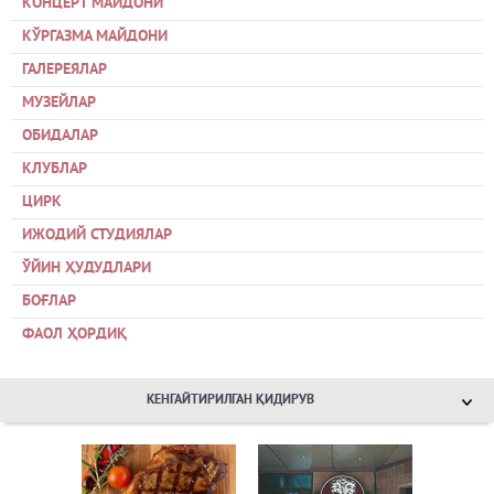
КОНЦЕРТ МАЙДОНИ
КЎРГАЗМА МАЙДОНИ
ГАЛЕРЕЯЛАР
МУЗЕЙЛАР
ОБИДАЛАР
КЛУБЛАР
ЦИРК
ИЖОДИЙ СТУДИЯЛАР
ЎЙИН ҲУДУДЛАРИ
БОҒЛАР
ФАОЛ ҲОРДИҚ
КЕНГАЙТИРИЛГАН ҚИДИРУВ