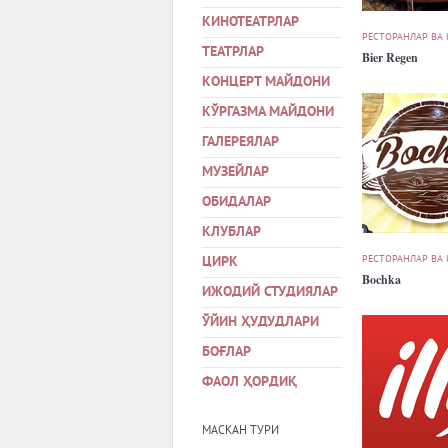
КИНОТЕАТРЛАР
РЕСТОРАНЛАР ВА
ТЕАТРЛАР
Bier Regen
КОНЦЕРТ МАЙДОНИ
КЎРГАЗМА МАЙДОНИ
ГАЛЕРЕЯЛАР
МУЗЕЙЛАР
ОБИДАЛАР
КЛУБЛАР
РЕСТОРАНЛАР ВА
ЦИРК
Bochka
ИЖОДИЙ СТУДИЯЛАР
ЎЙИН ҲУДУДЛАРИ
БОҒЛАР
ФАОЛ ҲОРДИҚ
МАСКАН ТУРИ