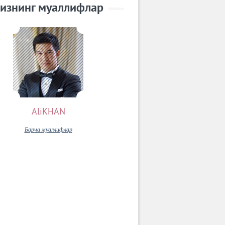
изнинг муаллифлар
AliKHAN
Барча муаллифлар