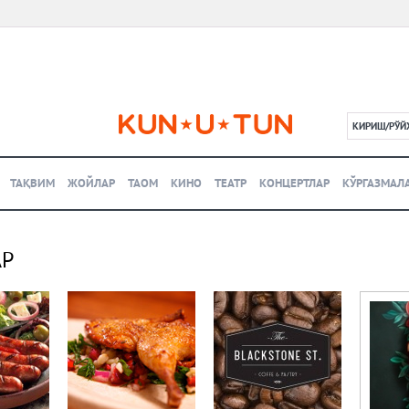
КИРИШ/РЎЙ
L
ТАҚВИМ
ЖОЙЛАР
ТАОМ
КИНО
ТЕАТР
КОНЦЕРТЛАР
КЎРГАЗМАЛ
АР