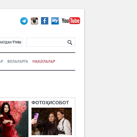
ХАТДАН ЎТИШ
АР
БОЛАЛАРГА
МАҚОЛАЛАР
ФОТОҲИСОБОТ