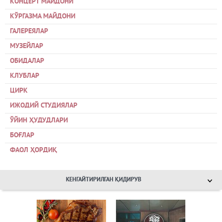
КОНЦЕРТ МАЙДОНИ
КЎРГАЗМА МАЙДОНИ
ГАЛЕРЕЯЛАР
МУЗЕЙЛАР
ОБИДАЛАР
КЛУБЛАР
ЦИРК
ИЖОДИЙ СТУДИЯЛАР
ЎЙИН ҲУДУДЛАРИ
БОҒЛАР
ФАОЛ ҲОРДИҚ
КЕНГАЙТИРИЛГАН ҚИДИРУВ