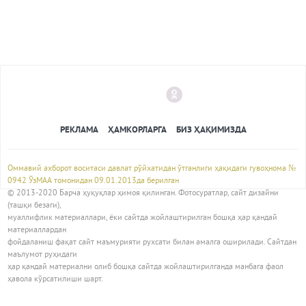
РЕКЛАМА
ҲАМКОРЛАРГА
БИЗ ҲАҚИМИЗДА
Оммавий ахборот воситаси давлат рўйхатидан ўтганлиги ҳақидаги гувоҳнома №
0942 ЎзМАА томонидан 09.01.2013да берилган
© 2013-2020 Барча ҳуқуқлар ҳимоя қилинган. Фотосуратлар, сайт дизайни
(ташқи безаги),
муаллифлик материаллари, ёки сайтда жойлаштирилган бошқа ҳар қандай
материаллардан
фойдаланиш фақат сайт маъмурияти рухсати билан амалга оширилади. Сайтдан
маълумот руҳидаги
ҳар қандай материални олиб бошқа сайтда жойлаштирилганда манбага фаол
ҳавола кўрсатилиши шарт.