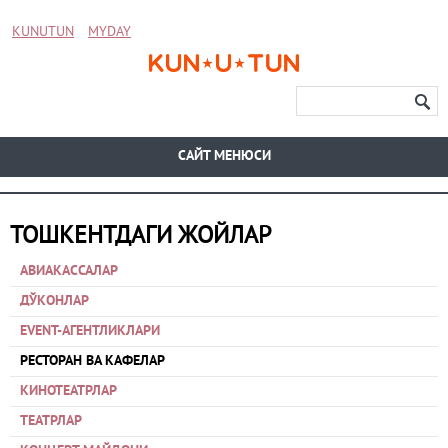
KUNUTUN
MYDAY
CАЙТ МЕНЮСИ
ТОШКЕНТДАГИ ЖОЙЛАР
АВИАКАССАЛАР
ДЎКОНЛАР
EVENT-АГЕНТЛИКЛАРИ
РЕСТОРАН ВА КАФЕЛАР
КИНОТЕАТРЛАР
ТЕАТРЛАР