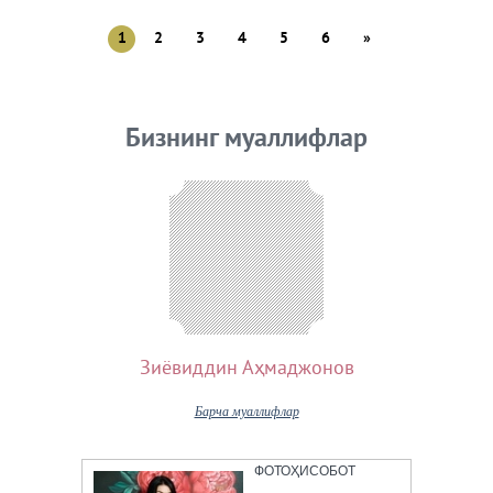
1
2
3
4
5
6
»
Бизнинг муаллифлар
Зиёвиддин Аҳмаджонов
Барча муаллифлар
ФОТОҲИСОБОТ