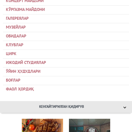
КОНЦЕРТ МАЙДОНИ
КЎРГАЗМА МАЙДОНИ
ГАЛЕРЕЯЛАР
МУЗЕЙЛАР
ОБИДАЛАР
КЛУБЛАР
ЦИРК
ИЖОДИЙ СТУДИЯЛАР
ЎЙИН ҲУДУДЛАРИ
БОҒЛАР
ФАОЛ ҲОРДИҚ
КЕНГАЙТИРИЛГАН ҚИДИРУВ