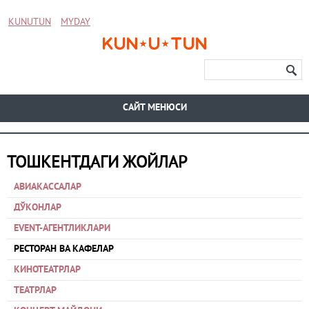
KUNUTUN
MYDAY
CАЙТ МЕНЮСИ
ТОШКЕНТДАГИ ЖОЙЛАР
АВИАКАССАЛАР
ДЎКОНЛАР
EVENT-АГЕНТЛИКЛАРИ
РЕСТОРАН ВА КАФЕЛАР
КИНОТЕАТРЛАР
ТЕАТРЛАР