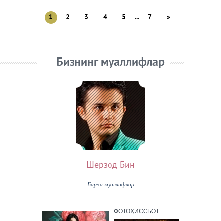
1
2
3
4
5
...
7
»
Бизнинг муаллифлар
Шерзод Бин
Барча муаллифлар
ФОТОҲИСОБОТ