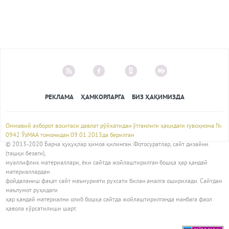
РЕКЛАМА
ҲАМКОРЛАРГА
БИЗ ҲАҚИМИЗДА
Оммавий ахборот воситаси давлат рўйхатидан ўтганлиги ҳақидаги гувоҳнома №
0942 ЎзМАА томонидан 09.01.2013да берилган
© 2013-2020 Барча ҳуқуқлар ҳимоя қилинган. Фотосуратлар, сайт дизайни
(ташқи безаги),
муаллифлик материаллари, ёки сайтда жойлаштирилган бошқа ҳар қандай
материаллардан
фойдаланиш фақат сайт маъмурияти рухсати билан амалга оширилади. Сайтдан
маълумот руҳидаги
ҳар қандай материални олиб бошқа сайтда жойлаштирилганда манбага фаол
ҳавола кўрсатилиши шарт.